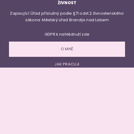
ŽIVNOST
Zapisující Úřad příslušný podle §71 odst.2 živnostenského
zákona: Městský úřad Brandýs nad Labem
GDPR k nahlédnutí
zde
O MNĚ
JAK PRACUJI
MÉ SLUŽBY
CENÍK
KONTAKT