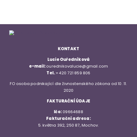
KONTAKT
Lucie Ouředníková
e-mail:
ourednikovalucie@gmail.com
Tel.
:
+420 721 859 806
FO osoba podnikající dle živnostenského zákona od 10. 11.
2020
FAKTURAČNÍ ÚDAJE
Ičo:
09664688
Fakturační adresa:
5. května 392, 250 87, Mochov.